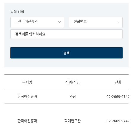
립
국
F
항목 검색
어
o
원
- 한국어진흥과
전화번호
r
조
m
직
도
국
어
원
원
장
기
획
연
수
부서명
직위/직급
전화
부
기
조
획
한국어진흥과
과장
02-2669-9742
직
운
및
영
업
과
무
공
소
공
한국어진흥과
학예연구관
02-2669-9742
개
언
(부
어
서
과