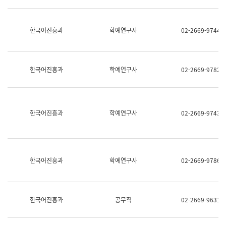
명,
교
직
육
위/
연
한국어진흥과
학예연구사
02-2669-9744
직
수
급,
과
전
어
화,
문
담
연
한국어진흥과
학예연구사
02-2669-9782
당
구
업
실
무)
어
문
연
한국어진흥과
학예연구사
02-2669-9743
구
과
어
문
연
한국어진흥과
학예연구사
02-2669-9786
구
과
(사
전
팀)
한국어진흥과
공무직
02-2669-9631
언
어
정