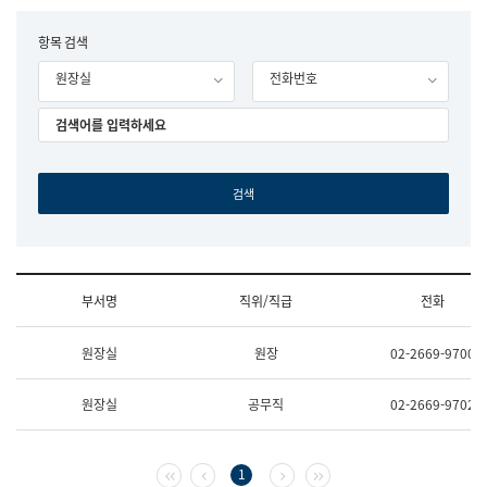
립
국
F
항목 검색
어
o
원
원장실
전화번호
r
조
m
직
도
국
어
원
원
장
기
획
연
수
부서명
직위/직급
전화
부
기
조
획
원장실
원장
02-2669-9700
직
운
및
영
업
과
원장실
공무직
02-2669-9702
무
공
소
공
개
언
(부
어
첫 페이지
이전 페이지
다음 페이지
마지막 페이지
1
서
과