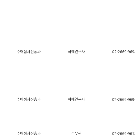
명,
교
직
육
위/
연
직
수
급,
과
전
어
화,
문
담
연
당
구
수어점자진흥과
학예연구사
02-2669-9698
업
실
무)
어
문
연
구
과
어
문
연
수어점자진흥과
학예연구사
02-2669-9696
구
과
(사
전
팀)
언
어
수어점자진흥과
주무관
02-2669-9613
정