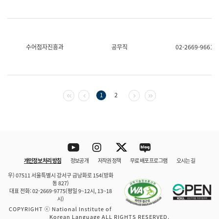
수어점자진흥과
공무직
02-2669-9661
첫 페이지
이전 페이지
다음 페이지
마지막 페이지
1
2
Youtube
Instagram
Twitter
blog
개인정보 처리 방침
정보공개
저작권 정책
무료 배포 프로그램
오시는 길
바로 가기
문체부와 소속기관
우) 07511 서울특별시 강서구 금낭화로 154(방화
동 827)
대표 전화: 02-2669-9775(평일 9~12시, 13~18
시)
COPYRIGHT ⓒ National Institute of
Korean Language ALL RIGHTS RESERVED.