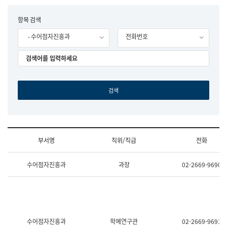
립
국
F
항목 검색
어
o
원
- 수어점자진흥과
전화번호
r
조
m
직
도
국
어
원
원
장
기
획
연
수
부서명
직위/직급
전화
부
기
조
획
수어점자진흥과
과장
02-2669-9690
직
운
및
영
업
과
무
공
소
공
개
언
(부
어
수어점자진흥과
학예연구관
02-2669-9691
서
과