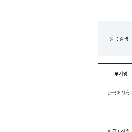
국
립
국
어
원
F
항목 검색
조
o
직
r
도
m
국
어
부서명
원
원
조
장
한국어진흥
직
기
및
획
업
연
무
수
소
부
개
기
한국어진흥