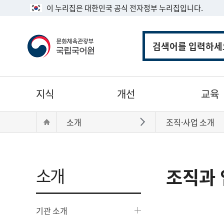
이 누리집은 대한민국 공식 전자정부 누리집입니다.
통
합
검
색
주
지식
개선
교육
메
뉴
현
Home
소개
조직·사업 소개
바로가기
재
위
치:
소개
조직과 
기관 소개