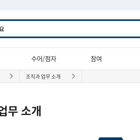
수어/점자
참여
조직과 업무 소개
바로가기
바로가기
업무 소개