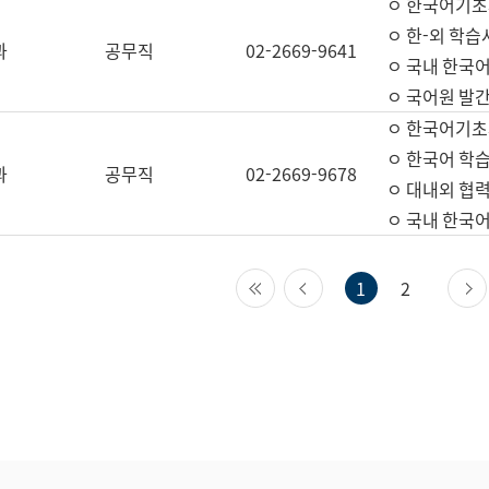
ㅇ 한국어기초
ㅇ 한-외 학습
과
공무직
02-2669-9641
ㅇ 국내 한국
ㅇ 국어원 발간
ㅇ 한국어기초
ㅇ 한국어 학
과
공무직
02-2669-9678
ㅇ 대내외 협력
ㅇ 국내 한국
첫 페이지
이전 페이지
1
2