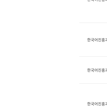
(부
획
서
운
명,
영
직
과
위/
공
직
공
급,
언
한국어진흥
전
어
화,
과
담
교
당
육
업
연
한국어진흥
무)
수
과
어
문
연
구
한국어진흥