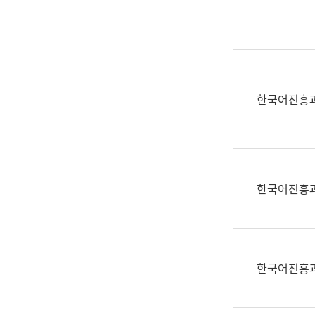
실
어
문
연
구
과
한국어진흥
어
문
연
구
과
한국어진흥
(사
전
팀)
언
어
한국어진흥
정
보
과