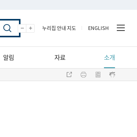
누리집 안내 지도
ENGLISH
전체 
축소
확대
알림
자료
소개
주소 복사
프린트
점자파일 내려받기
점자뷰어 보