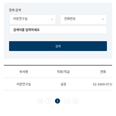
립
국
F
항목 검색
어
o
원
어문연구실
전화번호
r
조
m
직
도
국
어
원
원
장
기
획
연
수
부서명
직위/직급
전화
부
기
조
획
어문연구실
실장
02-2669-9710
직
운
및
영
업
과
무
공
첫 페이지
이전 페이지
다음 페이지
마지막 페이지
1
소
공
개
언
(부
어
서
과