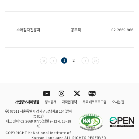
수어점자진흥과
공무직
02-2669-9661
첫 페이지
이전 페이지
다음 페이지
마지막 페이지
1
2
Youtube
Instagram
Twitter
blog
개인정보 처리 방침
정보공개
저작권 정책
무료 배포 프로그램
오시는 길
바로 가기
문체부와 소속기관
우) 07511 서울특별시 강서구 금낭화로 154(방화
동 827)
대표 전화: 02-2669-9775(평일 9~12시, 13~18
시)
COPYRIGHT ⓒ National Institute of
Korean Language ALL RIGHTS RESERVED.