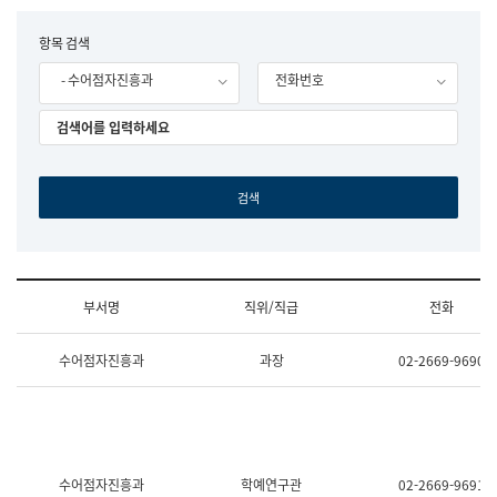
립
국
F
항목 검색
어
o
원
- 수어점자진흥과
전화번호
r
조
m
직
도
국
어
원
원
장
기
획
연
수
부서명
직위/직급
전화
부
기
조
획
수어점자진흥과
과장
02-2669-9690
직
운
및
영
업
과
무
공
소
공
개
언
(부
어
수어점자진흥과
학예연구관
02-2669-9691
서
과