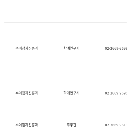
명,
교
직
육
위/
연
직
수
급,
과
전
어
화,
문
담
연
당
구
수어점자진흥과
학예연구사
02-2669-9698
업
실
무)
어
문
연
구
과
어
문
연
수어점자진흥과
학예연구사
02-2669-9696
구
과
(사
전
팀)
언
어
수어점자진흥과
주무관
02-2669-9613
정