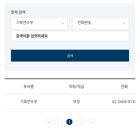
립
국
F
항목 검색
어
o
원
기획연수부
전화번호
r
조
m
직
도
국
어
원
원
장
기
획
연
수
부서명
직위/직급
전화
부
기
조
획
기획연수부
부장
02-2669-9730
직
운
및
영
업
과
무
공
첫 페이지
이전 페이지
다음 페이지
마지막 페이지
1
소
공
개
언
(부
어
서
과