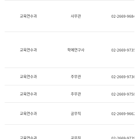
명,
교
직
육
위/
연
교육연수과
사무관
02-2669-9684
직
수
급,
과
전
어
화,
문
담
연
당
구
교육연수과
학예연구사
02-2669-9735
업
실
무)
어
문
연
구
교육연수과
주무관
02-2669-9736
과
어
문
교육연수과
주무관
02-2669-9758
연
구
과
(사
교육연수과
공무직
02-2669-9662
전
팀)
언
어
정
교육연수과
공무직
02-2669-9729