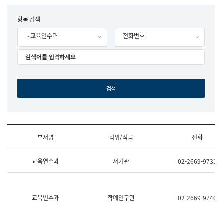
립
국
F
항목 검색
어
o
원
- 교육연수과
전화번호
r
조
m
직
도
국
어
원
원
장
기
획
연
수
부서명
직위/직급
전화
부
기
조
획
교육연수과
서기관
02-2669-9731
직
운
및
영
업
과
무
공
소
공
교육연수과
학예연구관
02-2669-9740
개
언
(부
어
서
과