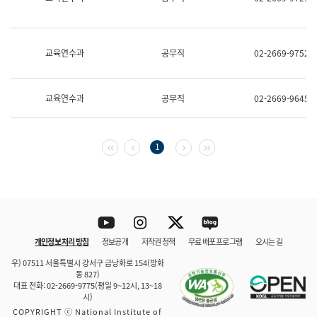
보
과
한
국
교육연수과
공무직
02-2669-9752
어
진
흥
과
교육연수과
공무직
02-2669-9645
수
어
점
자
첫 페이지
이전 페이지
다음 페이지
마지막 페이지
1
진
흥
과
Youtube
Instagram
Twitter
blog
개인정보 처리 방침
정보공개
저작권 정책
무료 배포 프로그램
오시는 길
바로 가기
문체부와 소속기관
우) 07511 서울특별시 강서구 금낭화로 154(방화
동 827)
대표 전화: 02-2669-9775(평일 9~12시, 13~18
시)
COPYRIGHT ⓒ National Institute of