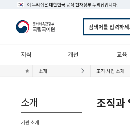
이 누리집은 대한민국 공식 전자정부 누리집입니다.
통
합
검
색
주
지식
개선
교육
메
뉴
현
Home
소개
조직·사업 소개
바로가기
재
위
치:
소개
조직과 
기관 소개