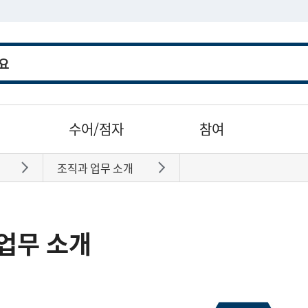
수어/점자
참여
조직과 업무 소개
바로가기
바로가기
업무 소개