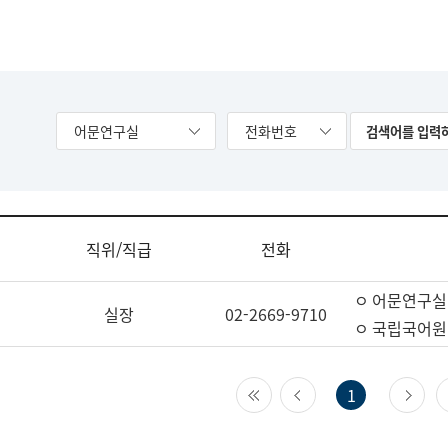
어문연구실
전화번호
직위/직급
전화
ㅇ 어문연구실
실장
02-2669-9710
ㅇ 국립국어원
첫 페이지
이전 페이지
다
1