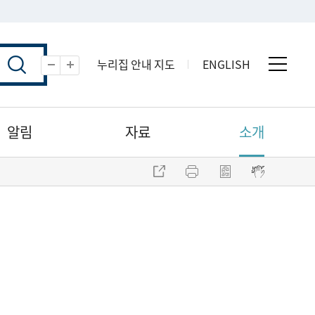
누리집 안내 지도
ENGLISH
전체 
축소
확대
알림
자료
소개
주소 복사
프린트
점자파일 내려받기
점자뷰어 보