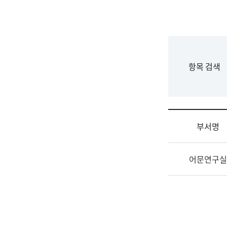
국
립
국
어
원
F
항목 검색
조
o
직
r
도
m
국
어
부서명
원
원
조
장
어문연구실
직
기
및
획
업
연
무
수
소
부
개
기