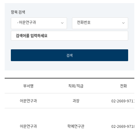
립
국
F
항목 검색
어
o
원
- 어문연구과
전화번호
r
조
m
직
도
국
어
원
원
장
기
획
연
수
부서명
직위/직급
전화
부
기
조
획
어문연구과
과장
02-2669-9711
직
운
및
영
업
과
무
공
소
공
어문연구과
학예연구관
02-2669-9718
개
언
(부
어
서
과