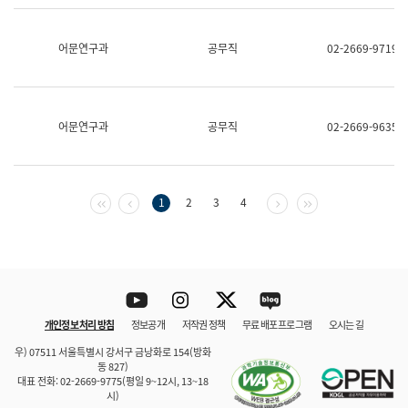
보
과
한
어문연구과
공무직
02-2669-9719
국
어
진
흥
과
어문연구과
공무직
02-2669-9635
수
어
점
자
진
첫 페이지
이전 페이지
다음 페이지
마지막 페이지
1
2
3
4
흥
과
Youtube
Instagram
Twitter
blog
개인정보 처리 방침
정보공개
저작권 정책
무료 배포 프로그램
오시는 길
바로 가기
문체부와 소속기관
우) 07511 서울특별시 강서구 금낭화로 154(방화
동 827)
대표 전화: 02-2669-9775(평일 9~12시, 13~18
시)