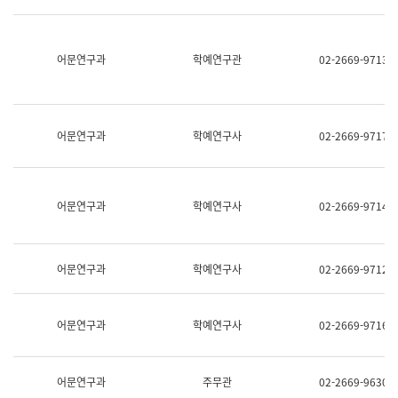
명,
교
직
육
위/
연
직
어문연구과
학예연구관
02-2669-9713
수
급,
과
전
어
화,
문
담
연
당
구
어문연구과
학예연구사
02-2669-9717
업
실
무)
어
문
연
어문연구과
학예연구사
02-2669-9714
구
과
어
문
어문연구과
학예연구사
02-2669-9712
연
구
과
(사
어문연구과
학예연구사
02-2669-9716
전
팀)
언
어
어문연구과
주무관
02-2669-9630
정