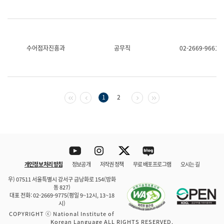
수어점자진흥과
공무직
02-2669-9661
첫 페이지
이전 페이지
다음 페이지
마지막 페이지
1
2
Youtube
Instagram
Twitter
blog
개인정보 처리 방침
정보공개
저작권 정책
무료 배포 프로그램
오시는 길
바로 가기
문체부와 소속기관
우) 07511 서울특별시 강서구 금낭화로 154(방화
동 827)
대표 전화: 02-2669-9775(평일 9~12시, 13~18
시)
COPYRIGHT ⓒ National Institute of
Korean Language ALL RIGHTS RESERVED.