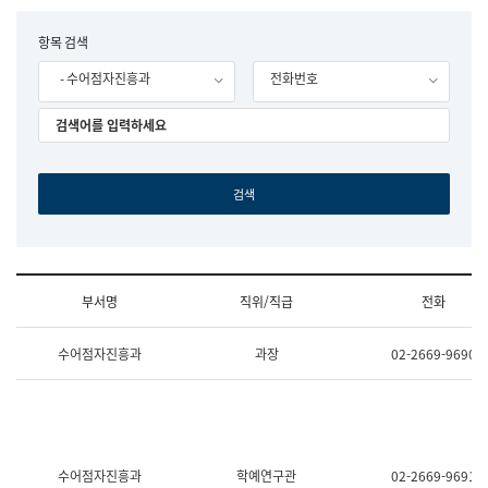
립
국
F
항목 검색
어
o
원
- 수어점자진흥과
전화번호
r
조
m
직
도
국
어
원
원
장
기
획
연
수
부서명
직위/직급
전화
부
기
조
획
수어점자진흥과
과장
02-2669-9690
직
운
및
영
업
과
무
공
소
공
개
언
(부
어
수어점자진흥과
학예연구관
02-2669-9691
서
과