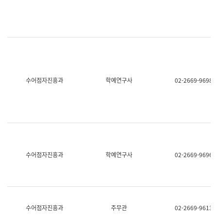
명,
교
직
육
위/
연
직
수
급,
과
전
어
화,
문
담
연
당
구
수어점자진흥과
학예연구사
02-2669-9698
업
실
무)
어
문
연
구
과
어
문
연
수어점자진흥과
학예연구사
02-2669-9696
구
과
(사
전
팀)
언
어
수어점자진흥과
주무관
02-2669-9613
정