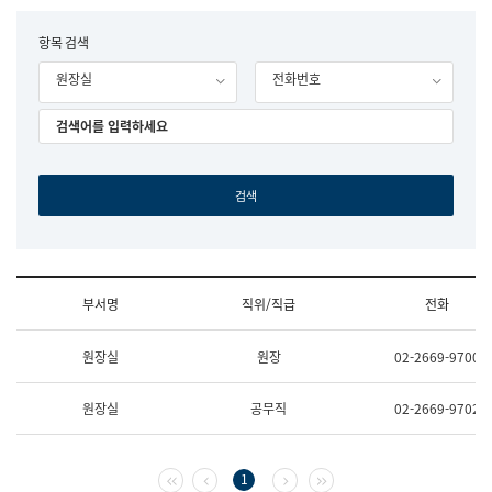
립
국
F
항목 검색
어
o
원
원장실
전화번호
r
조
m
직
도
국
어
원
원
장
기
획
연
수
부서명
직위/직급
전화
부
기
조
획
원장실
원장
02-2669-9700
직
운
및
영
업
과
원장실
공무직
02-2669-9702
무
공
소
공
개
언
(부
어
첫 페이지
이전 페이지
다음 페이지
마지막 페이지
1
서
과