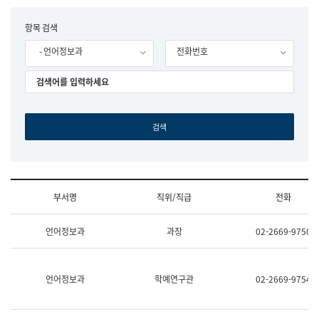
립
국
F
항목 검색
어
o
원
- 언어정보과
전화번호
r
조
m
직
도
국
어
원
원
장
기
획
연
수
부서명
직위/직급
전화
부
기
조
획
언어정보과
과장
02-2669-9750
직
운
및
영
업
과
무
공
언어정보과
학예연구관
02-2669-9754
소
공
개
언
(부
어
서
과