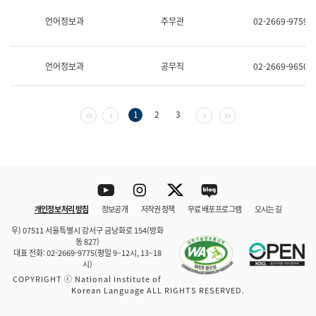
보
과
언어정보과
주무관
02-2669-9759
한
국
어
언어정보과
공무직
02-2669-9650
진
흥
과
수
첫 페이지
이전 페이지
다음 페이지
마지막 페이지
1
2
3
어
점
자
진
흥
과
Youtube
Instagram
Twitter
blog
개인정보 처리 방침
정보공개
저작권 정책
무료 배포 프로그램
오시는 길
바로 가기
문체부와 소속기관
우) 07511 서울특별시 강서구 금낭화로 154(방화
동 827)
대표 전화: 02-2669-9775(평일 9~12시, 13~18
시)
COPYRIGHT ⓒ National Institute of
Korean Language ALL RIGHTS RESERVED.