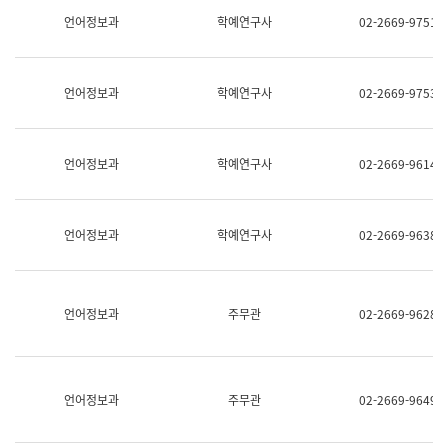
명,
교
언어정보과
학예연구사
02-2669-9751
직
육
위/
연
직
수
급,
과
언어정보과
학예연구사
02-2669-9753
전
어
화,
문
담
연
당
구
언어정보과
학예연구사
02-2669-9614
업
실
무)
어
문
연
언어정보과
학예연구사
02-2669-9638
구
과
어
문
연
언어정보과
주무관
02-2669-9628
구
과
(사
전
팀)
언어정보과
주무관
02-2669-9649
언
어
정