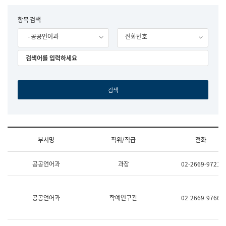
립
국
F
항목 검색
어
o
원
- 공공언어과
전화번호
r
조
m
직
도
국
어
원
원
장
기
획
연
수
부서명
직위/직급
전화
부
기
조
획
공공언어과
과장
02-2669-9721
직
운
및
영
업
과
무
공
공공언어과
학예연구관
02-2669-9766
소
공
개
언
(부
어
서
과