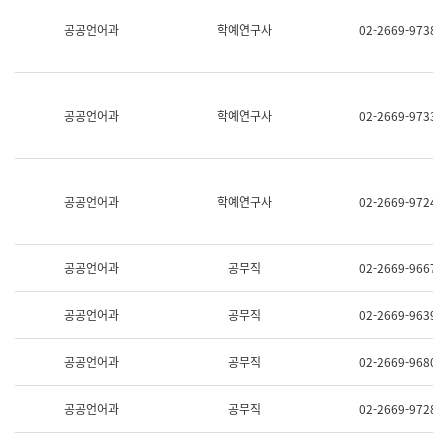
명,
교
공공언어과
학예연구사
02-2669-9738
직
육
위/
연
직
수
급,
과
전
어
공공언어과
학예연구사
02-2669-9733
화,
문
담
연
당
구
업
실
무)
어
공공언어과
학예연구사
02-2669-9724
문
연
구
과
공공언어과
공무직
02-2669-9667
어
문
연
공공언어과
공무직
02-2669-9639
구
과
(사
공공언어과
공무직
02-2669-9680
전
팀)
언
공공언어과
공무직
02-2669-9728
어
정