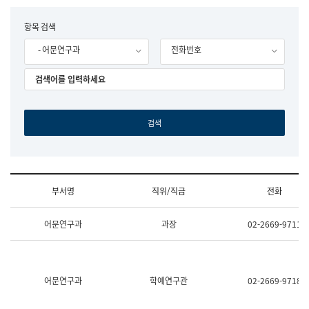
립
국
F
항목 검색
어
o
원
- 어문연구과
전화번호
r
조
m
직
도
국
어
원
원
장
기
획
연
수
부서명
직위/직급
전화
부
기
조
획
어문연구과
과장
02-2669-9711
직
운
및
영
업
과
무
공
소
공
어문연구과
학예연구관
02-2669-9718
개
언
(부
어
서
과