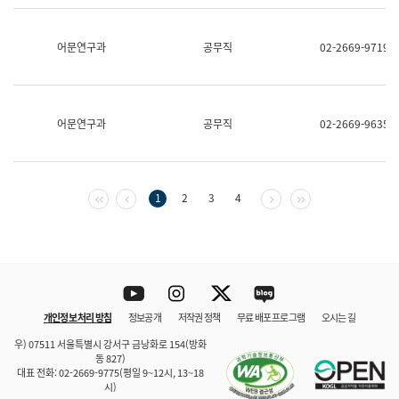
보
과
한
어문연구과
공무직
02-2669-9719
국
어
진
흥
과
어문연구과
공무직
02-2669-9635
수
어
점
자
진
첫 페이지
이전 페이지
다음 페이지
마지막 페이지
1
2
3
4
흥
과
Youtube
Instagram
Twitter
blog
개인정보 처리 방침
정보공개
저작권 정책
무료 배포 프로그램
오시는 길
바로 가기
문체부와 소속기관
우) 07511 서울특별시 강서구 금낭화로 154(방화
동 827)
대표 전화: 02-2669-9775(평일 9~12시, 13~18
시)