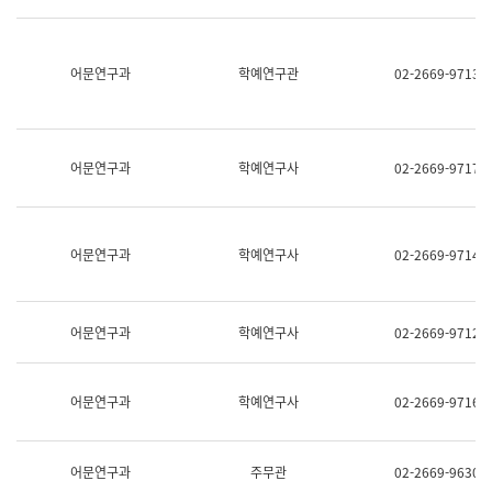
명,
교
직
육
위/
연
직
어문연구과
학예연구관
02-2669-9713
수
급,
과
전
어
화,
문
담
연
당
구
어문연구과
학예연구사
02-2669-9717
업
실
무)
어
문
연
어문연구과
학예연구사
02-2669-9714
구
과
어
문
어문연구과
학예연구사
02-2669-9712
연
구
과
(사
어문연구과
학예연구사
02-2669-9716
전
팀)
언
어
어문연구과
주무관
02-2669-9630
정