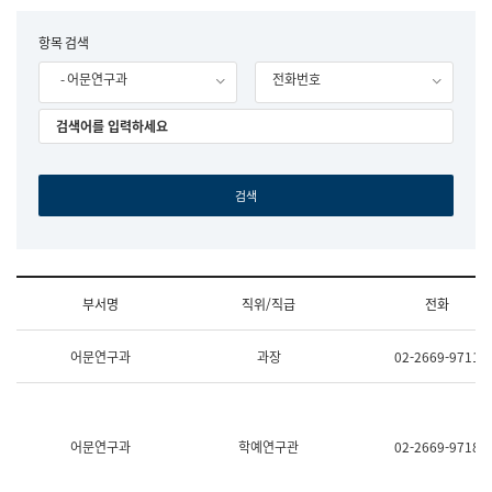
립
국
F
항목 검색
어
o
원
- 어문연구과
전화번호
r
조
m
직
도
국
어
원
원
장
기
획
연
수
부서명
직위/직급
전화
부
기
조
획
어문연구과
과장
02-2669-9711
직
운
및
영
업
과
무
공
소
공
어문연구과
학예연구관
02-2669-9718
개
언
(부
어
서
과