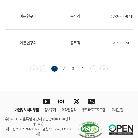
보
과
한
어문연구과
공무직
02-2669-9719
국
어
진
흥
과
어문연구과
공무직
02-2669-9635
수
어
점
자
진
첫 페이지
이전 페이지
다음 페이지
마지막 페이지
1
2
3
4
흥
과
Youtube
Instagram
Twitter
blog
개인정보 처리 방침
정보공개
저작권 정책
무료 배포 프로그램
오시는 길
바로 가기
문체부와 소속기관
우) 07511 서울특별시 강서구 금낭화로 154(방화
동 827)
대표 전화: 02-2669-9775(평일 9~12시, 13~18
시)