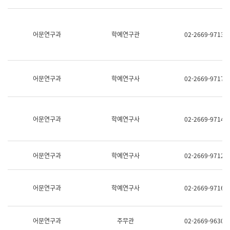
명,
교
직
육
위/
연
직
어문연구과
학예연구관
02-2669-9713
수
급,
과
전
어
화,
문
담
연
당
구
어문연구과
학예연구사
02-2669-9717
업
실
무)
어
문
연
어문연구과
학예연구사
02-2669-9714
구
과
어
문
어문연구과
학예연구사
02-2669-9712
연
구
과
(사
어문연구과
학예연구사
02-2669-9716
전
팀)
언
어
어문연구과
주무관
02-2669-9630
정