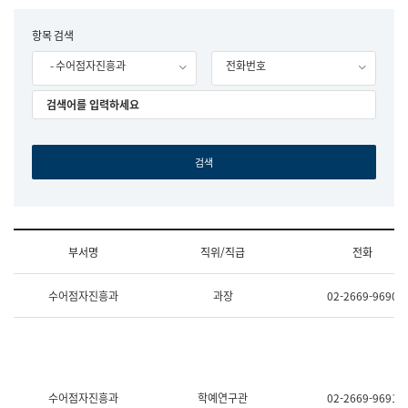
립
국
F
항목 검색
어
o
원
- 수어점자진흥과
전화번호
r
조
m
직
도
국
어
원
원
장
기
획
연
수
부서명
직위/직급
전화
부
기
조
획
수어점자진흥과
과장
02-2669-9690
직
운
및
영
업
과
무
공
소
공
개
언
(부
어
수어점자진흥과
학예연구관
02-2669-9691
서
과