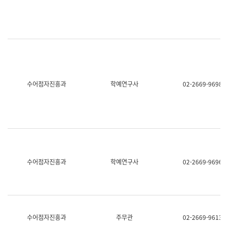
명,
교
직
육
위/
연
직
수
급,
과
전
어
화,
문
담
연
당
구
수어점자진흥과
학예연구사
02-2669-9698
업
실
무)
어
문
연
구
과
어
문
연
수어점자진흥과
학예연구사
02-2669-9696
구
과
(사
전
팀)
언
어
수어점자진흥과
주무관
02-2669-9613
정