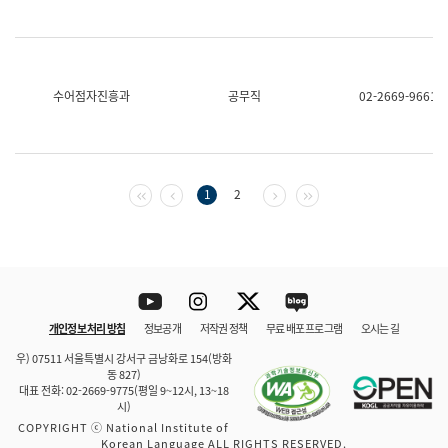
수어점자진흥과
공무직
02-2669-9661
첫 페이지
이전 페이지
다음 페이지
마지막 페이지
1
2
Youtube
Instagram
Twitter
blog
개인정보 처리 방침
정보공개
저작권 정책
무료 배포 프로그램
오시는 길
바로 가기
문체부와 소속기관
우) 07511 서울특별시 강서구 금낭화로 154(방화
동 827)
대표 전화: 02-2669-9775(평일 9~12시, 13~18
시)
COPYRIGHT ⓒ National Institute of
Korean Language ALL RIGHTS RESERVED.