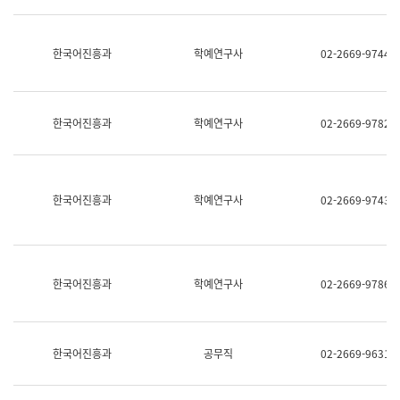
명,
교
직
육
위/
연
한국어진흥과
학예연구사
02-2669-9744
직
수
급,
과
전
어
화,
문
담
연
한국어진흥과
학예연구사
02-2669-9782
당
구
업
실
무)
어
문
연
한국어진흥과
학예연구사
02-2669-9743
구
과
어
문
연
한국어진흥과
학예연구사
02-2669-9786
구
과
(사
전
팀)
한국어진흥과
공무직
02-2669-9631
언
어
정