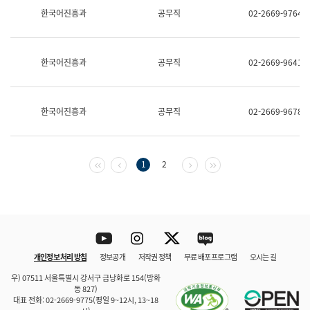
보
한국어진흥과
공무직
02-2669-9764
과
한
국
어
한국어진흥과
공무직
02-2669-9641
진
흥
과
수
한국어진흥과
공무직
02-2669-9678
어
점
자
진
흥
첫 페이지
이전 페이지
다음 페이지
마지막 페이지
1
2
과
Youtube
Instagram
Twitter
blog
개인정보 처리 방침
정보공개
저작권 정책
무료 배포 프로그램
오시는 길
바로 가기
문체부와 소속기관
우) 07511 서울특별시 강서구 금낭화로 154(방화
동 827)
대표 전화: 02-2669-9775(평일 9~12시, 13~18