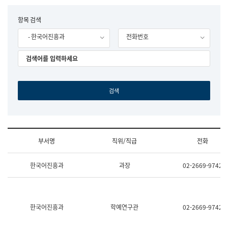
립
국
F
항목 검색
어
o
원
- 한국어진흥과
전화번호
r
조
m
직
도
국
어
원
원
장
기
획
연
수
부서명
직위/직급
전화
부
기
조
획
한국어진흥과
과장
02-2669-9742
직
운
및
영
업
과
무
공
소
공
한국어진흥과
학예연구관
02-2669-9742
개
언
(부
어
서
과