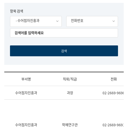
립
국
F
항목 검색
어
o
원
- 수어점자진흥과
전화번호
r
조
m
직
도
국
어
원
원
장
기
획
연
수
부서명
직위/직급
전화
부
기
조
획
수어점자진흥과
과장
02-2669-9690
직
운
및
영
업
과
무
공
소
공
개
언
(부
어
수어점자진흥과
학예연구관
02-2669-9691
서
과