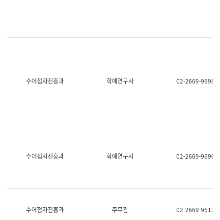
명,
교
직
육
위/
연
직
수
급,
과
전
어
화,
문
담
연
당
구
수어점자진흥과
학예연구사
02-2669-9698
업
실
무)
어
문
연
구
과
어
문
연
수어점자진흥과
학예연구사
02-2669-9696
구
과
(사
전
팀)
언
어
수어점자진흥과
주무관
02-2669-9613
정