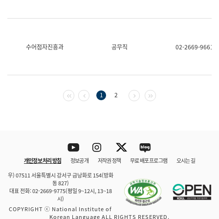
수어점자진흥과
공무직
02-2669-9661
첫 페이지
이전 페이지
다음 페이지
마지막 페이지
1
2
Youtube
Instagram
Twitter
blog
개인정보 처리 방침
정보공개
저작권 정책
무료 배포 프로그램
오시는 길
바로 가기
문체부와 소속기관
우) 07511 서울특별시 강서구 금낭화로 154(방화
동 827)
대표 전화: 02-2669-9775(평일 9~12시, 13~18
시)
COPYRIGHT ⓒ National Institute of
Korean Language ALL RIGHTS RESERVED.