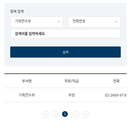
립
국
F
항목 검색
어
o
원
기획연수부
전화번호
r
조
m
직
도
국
어
원
원
장
기
획
연
수
부서명
직위/직급
전화
부
기
조
획
기획연수부
부장
02-2669-9730
직
운
및
영
업
과
무
공
첫 페이지
이전 페이지
다음 페이지
마지막 페이지
1
소
공
개
언
(부
어
서
과