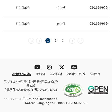
보
과
언어정보과
주무관
02-2669-9759
한
국
어
언어정보과
공무직
02-2669-9650
진
흥
과
수
첫 페이지
이전 페이지
다음 페이지
마지막 페이지
1
2
3
어
점
자
진
흥
과
Youtube
Instagram
Twitter
blog
개인정보 처리 방침
정보공개
저작권 정책
무료 배포 프로그램
오시는 길
바로 가기
문체부와 소속기관
우) 07511 서울특별시 강서구 금낭화로 154(방화
동 827)
대표 전화: 02-2669-9775(평일 9~12시, 13~18
시)
COPYRIGHT ⓒ National Institute of
Korean Language ALL RIGHTS RESERVED.