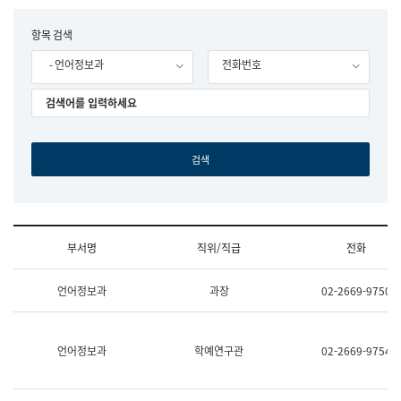
립
국
F
항목 검색
어
o
원
- 언어정보과
전화번호
r
조
m
직
도
국
어
원
원
장
기
획
연
수
부서명
직위/직급
전화
부
기
조
획
언어정보과
과장
02-2669-9750
직
운
및
영
업
과
무
공
언어정보과
학예연구관
02-2669-9754
소
공
개
언
(부
어
서
과