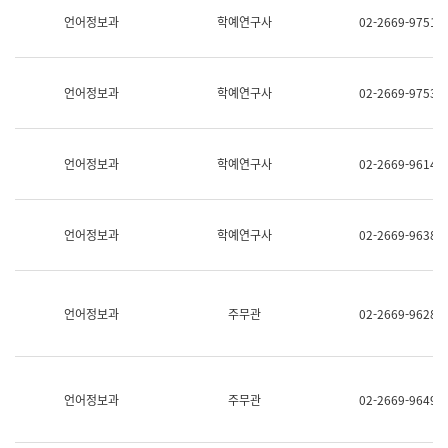
명,
교
언어정보과
학예연구사
02-2669-9751
직
육
위/
연
직
수
급,
과
언어정보과
학예연구사
02-2669-9753
전
어
화,
문
담
연
당
구
언어정보과
학예연구사
02-2669-9614
업
실
무)
어
문
연
언어정보과
학예연구사
02-2669-9638
구
과
어
문
연
언어정보과
주무관
02-2669-9628
구
과
(사
전
팀)
언어정보과
주무관
02-2669-9649
언
어
정