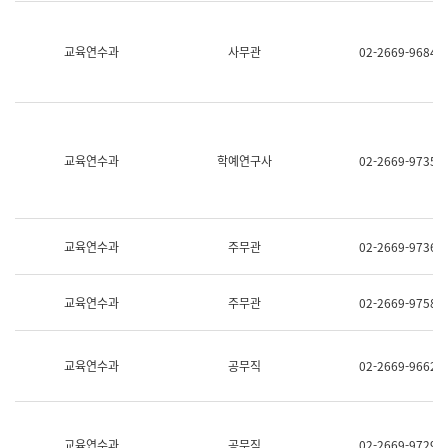
명,
교
직
육
위/
연
교육연수과
사무관
02-2669-9684
직
수
급,
과
전
어
화,
문
담
연
당
구
교육연수과
학예연구사
02-2669-9735
업
실
무)
어
문
연
구
교육연수과
주무관
02-2669-9736
과
어
문
교육연수과
주무관
02-2669-9758
연
구
과
(사
교육연수과
공무직
02-2669-9662
전
팀)
언
어
정
교육연수과
공무직
02-2669-9729