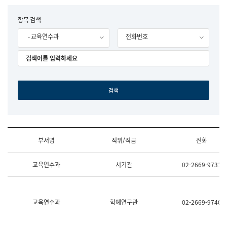
립
국
F
항목 검색
어
o
원
- 교육연수과
전화번호
r
조
m
직
도
국
어
원
원
장
기
획
연
수
부서명
직위/직급
전화
부
기
조
획
교육연수과
서기관
02-2669-9731
직
운
및
영
업
과
무
공
소
공
교육연수과
학예연구관
02-2669-9740
개
언
(부
어
서
과