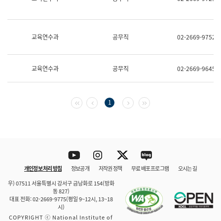
보
과
한
국
교육연수과
공무직
02-2669-9752
어
진
흥
과
교육연수과
공무직
02-2669-9645
수
어
점
자
첫 페이지
이전 페이지
다음 페이지
마지막 페이지
1
진
흥
과
Youtube
Instagram
Twitter
blog
개인정보 처리 방침
정보공개
저작권 정책
무료 배포 프로그램
오시는 길
바로 가기
문체부와 소속기관
우) 07511 서울특별시 강서구 금낭화로 154(방화
동 827)
대표 전화: 02-2669-9775(평일 9~12시, 13~18
시)
COPYRIGHT ⓒ National Institute of