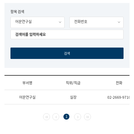
립
국
F
항목 검색
어
o
원
어문연구실
전화번호
r
조
m
직
도
국
어
원
원
장
기
획
연
수
부서명
직위/직급
전화
부
기
조
획
어문연구실
실장
02-2669-9710
직
운
및
영
업
과
무
공
첫 페이지
이전 페이지
다음 페이지
마지막 페이지
1
소
공
개
언
(부
어
서
과