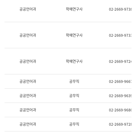
명,
교
공공언어과
학예연구사
02-2669-9738
직
육
위/
연
직
수
급,
과
전
어
공공언어과
학예연구사
02-2669-9733
화,
문
담
연
당
구
업
실
무)
어
공공언어과
학예연구사
02-2669-9724
문
연
구
과
공공언어과
공무직
02-2669-9667
어
문
연
공공언어과
공무직
02-2669-9639
구
과
(사
공공언어과
공무직
02-2669-9680
전
팀)
언
공공언어과
공무직
02-2669-9728
어
정