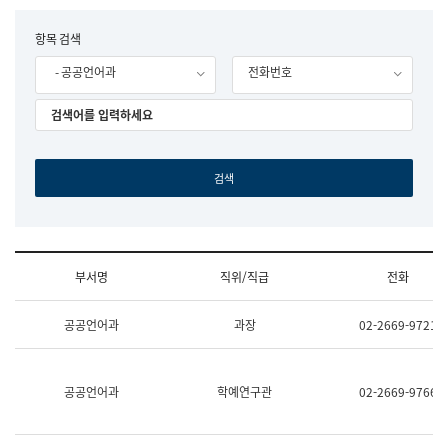
립
국
F
항목 검색
어
o
원
- 공공언어과
전화번호
r
조
m
직
도
국
어
원
원
장
기
획
연
수
부서명
직위/직급
전화
부
기
조
획
공공언어과
과장
02-2669-9721
직
운
및
영
업
과
무
공
공공언어과
학예연구관
02-2669-9766
소
공
개
언
(부
어
서
과