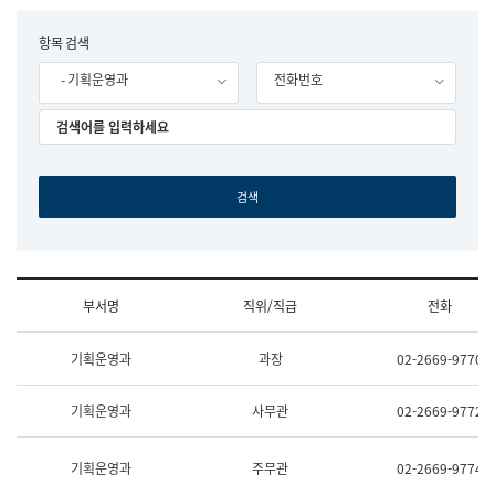
립
국
F
항목 검색
어
o
원
- 기획운영과
전화번호
r
조
m
직
도
국
어
원
원
장
기
획
연
수
부서명
직위/직급
전화
부
기
조
획
기획운영과
과장
02-2669-9770
직
운
및
영
업
과
기획운영과
사무관
02-2669-9772
무
공
소
공
개
언
기획운영과
주무관
02-2669-9774
(부
어
서
과