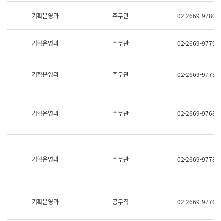
명,
교
직
기획운영과
주무관
02-2669-9780
육
위/
연
직
수
급,
과
기획운영과
주무관
02-2669-9779
전
어
화,
문
담
연
당
기획운영과
주무관
02-2669-9773
구
업
실
무)
어
문
연
기획운영과
주무관
02-2669-9768
구
과
어
문
연
구
기획운영과
주무관
02-2669-9778
과
(사
전
팀)
언
기획운영과
공무직
02-2669-9776
어
정