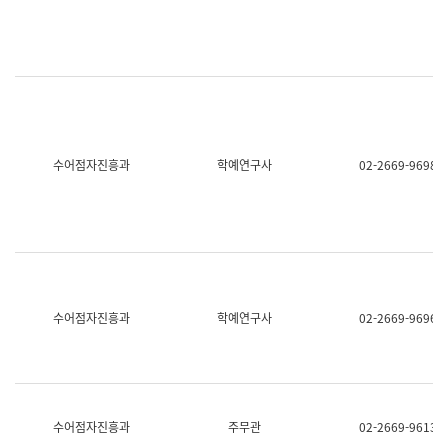
명,
교
직
육
위/
연
직
수
급,
과
전
어
화,
문
담
연
당
구
수어점자진흥과
학예연구사
02-2669-9698
업
실
무)
어
문
연
구
과
어
문
연
수어점자진흥과
학예연구사
02-2669-9696
구
과
(사
전
팀)
언
어
수어점자진흥과
주무관
02-2669-9613
정