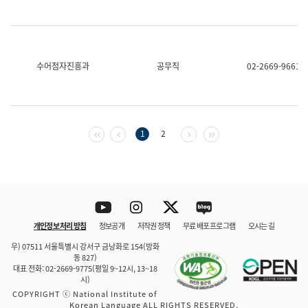
수어점자진흥과
공무직
02-2669-9661
첫 페이지
이전 페이지
다음 페이지
마지막 페이지
1
2
Youtube
Instagram
Twitter
blog
개인정보 처리 방침
정보공개
저작권 정책
무료 배포 프로그램
오시는 길
바로 가기
문체부와 소속기관
우) 07511 서울특별시 강서구 금낭화로 154(방화
동 827)
대표 전화: 02-2669-9775(평일 9~12시, 13~18
시)
COPYRIGHT ⓒ National Institute of
Korean Language ALL RIGHTS RESERVED.