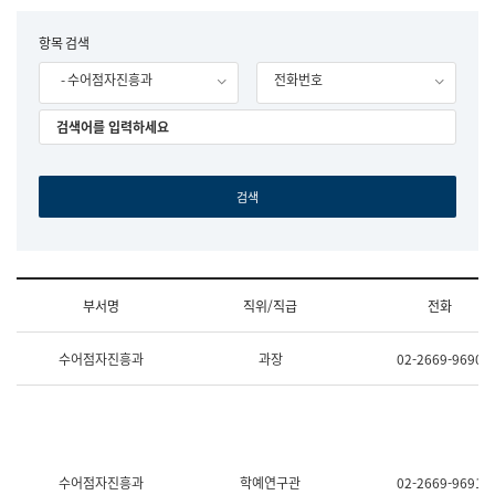
립
국
F
항목 검색
어
o
원
- 수어점자진흥과
전화번호
r
조
m
직
도
국
어
원
원
장
기
획
연
수
부서명
직위/직급
전화
부
기
조
획
수어점자진흥과
과장
02-2669-9690
직
운
및
영
업
과
무
공
소
공
개
언
(부
어
수어점자진흥과
학예연구관
02-2669-9691
서
과