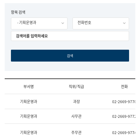
립
국
F
항목 검색
어
o
원
- 기획운영과
전화번호
r
조
m
직
도
국
어
원
원
장
기
획
연
수
부서명
직위/직급
전화
부
기
조
획
기획운영과
과장
02-2669-9770
직
운
및
영
업
과
기획운영과
사무관
02-2669-9772
무
공
소
공
개
언
기획운영과
주무관
02-2669-9774
(부
어
서
과