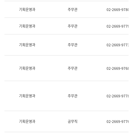
명,
교
직
기획운영과
주무관
02-2669-9780
육
위/
연
직
수
급,
과
기획운영과
주무관
02-2669-9779
전
어
화,
문
담
연
당
기획운영과
주무관
02-2669-9773
구
업
실
무)
어
문
연
기획운영과
주무관
02-2669-9768
구
과
어
문
연
구
기획운영과
주무관
02-2669-9778
과
(사
전
팀)
언
기획운영과
공무직
02-2669-9776
어
정