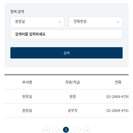
립
국
F
항목 검색
어
o
원
원장실
전화번호
r
조
m
직
도
국
어
원
원
장
기
획
연
수
부서명
직위/직급
전화
부
기
조
획
원장실
원장
02-2669-9700
직
운
및
영
업
과
원장실
공무직
02-2669-9702
무
공
소
공
개
언
(부
어
첫 페이지
이전 페이지
다음 페이지
마지막 페이지
1
서
과