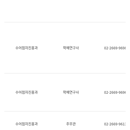
명,
교
직
육
위/
연
직
수
급,
과
전
어
화,
문
담
연
당
구
수어점자진흥과
학예연구사
02-2669-9698
업
실
무)
어
문
연
구
과
어
문
연
수어점자진흥과
학예연구사
02-2669-9696
구
과
(사
전
팀)
언
어
수어점자진흥과
주무관
02-2669-9613
정