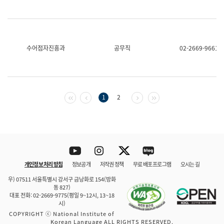
수어점자진흥과
공무직
02-2669-9661
첫 페이지
이전 페이지
다음 페이지
마지막 페이지
1
2
Youtube
Instagram
Twitter
blog
개인정보 처리 방침
정보공개
저작권 정책
무료 배포 프로그램
오시는 길
바로 가기
문체부와 소속기관
우) 07511 서울특별시 강서구 금낭화로 154(방화
동 827)
대표 전화: 02-2669-9775(평일 9~12시, 13~18
시)
COPYRIGHT ⓒ National Institute of
Korean Language ALL RIGHTS RESERVED.