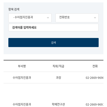
립
국
F
항목 검색
어
o
원
- 수어점자진흥과
전화번호
r
조
m
직
도
국
어
원
원
장
기
획
연
수
부서명
직위/직급
전화
부
기
조
획
수어점자진흥과
과장
02-2669-9690
직
운
및
영
업
과
무
공
소
공
개
언
(부
어
수어점자진흥과
학예연구관
02-2669-9691
서
과