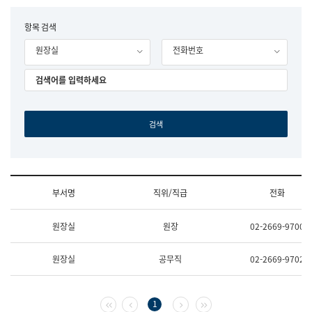
립
국
F
항목 검색
어
o
원
원장실
전화번호
r
조
m
직
도
국
어
원
원
장
기
획
연
수
부서명
직위/직급
전화
부
기
조
획
원장실
원장
02-2669-9700
직
운
및
영
업
과
원장실
공무직
02-2669-9702
무
공
소
공
개
언
(부
어
첫 페이지
이전 페이지
다음 페이지
마지막 페이지
1
서
과