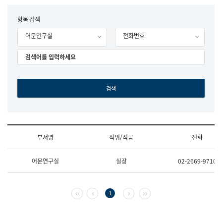
립
국
F
항목 검색
어
o
원
어문연구실
전화번호
r
조
m
직
도
국
어
원
원
장
기
획
연
수
부서명
직위/직급
전화
부
기
조
획
어문연구실
실장
02-2669-9710
직
운
및
영
업
과
무
공
첫 페이지
이전 페이지
다음 페이지
마지막 페이지
1
소
공
개
언
(부
어
서
과