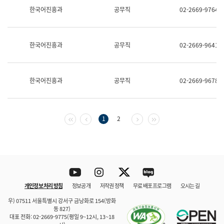
보
한국어진흥과
공무직
02-2669-9764
과
한
국
어
한국어진흥과
공무직
02-2669-9641
진
흥
과
수
한국어진흥과
공무직
02-2669-9678
어
점
자
진
흥
첫 페이지
이전 페이지
다음 페이지
마지막 페이지
1
2
과
Youtube
Instagram
Twitter
blog
개인정보 처리 방침
정보공개
저작권 정책
무료 배포 프로그램
오시는 길
바로 가기
문체부와 소속기관
우) 07511 서울특별시 강서구 금낭화로 154(방화
동 827)
대표 전화: 02-2669-9775(평일 9~12시, 13~18