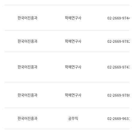
명,
교
직
육
위/
연
한국어진흥과
학예연구사
02-2669-9744
직
수
급,
과
전
어
화,
문
담
연
한국어진흥과
학예연구사
02-2669-9782
당
구
업
실
무)
어
문
연
한국어진흥과
학예연구사
02-2669-9743
구
과
어
문
연
한국어진흥과
학예연구사
02-2669-9786
구
과
(사
전
팀)
한국어진흥과
공무직
02-2669-9631
언
어
정