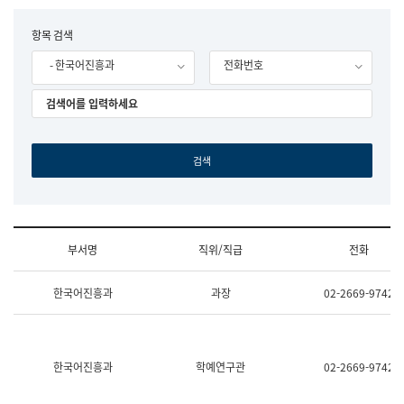
립
국
F
항목 검색
어
o
원
- 한국어진흥과
전화번호
r
조
m
직
도
국
어
원
원
장
기
획
연
수
부서명
직위/직급
전화
부
기
조
획
한국어진흥과
과장
02-2669-9742
직
운
및
영
업
과
무
공
소
공
한국어진흥과
학예연구관
02-2669-9742
개
언
(부
어
서
과