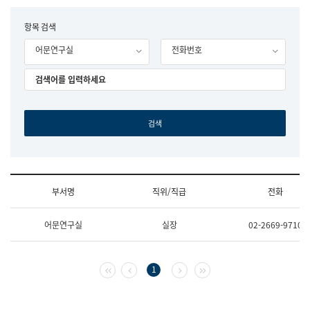
립
국
F
항목 검색
어
o
원
어문연구실
전화번호
r
조
m
직
도
국
어
원
원
장
기
획
연
수
부서명
직위/직급
전화
부
기
조
획
어문연구실
실장
02-2669-9710
직
운
및
영
업
과
무
공
첫 페이지
이전 페이지
다음 페이지
마지막 페이지
1
소
공
개
언
(부
어
서
과