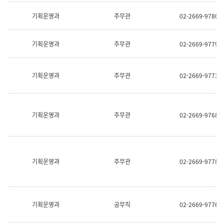
명,
교
직
기획운영과
주무관
02-2669-9780
육
위/
연
직
수
급,
과
기획운영과
주무관
02-2669-9779
전
어
화,
문
담
연
당
기획운영과
주무관
02-2669-9773
구
업
실
무)
어
문
연
기획운영과
주무관
02-2669-9768
구
과
어
문
연
구
기획운영과
주무관
02-2669-9778
과
(사
전
팀)
언
기획운영과
공무직
02-2669-9776
어
정