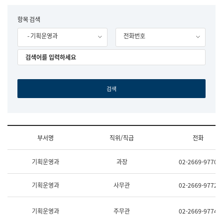
립
국
F
항목 검색
어
o
원
- 기획운영과
전화번호
r
조
m
직
도
국
어
원
원
장
기
획
연
수
부서명
직위/직급
전화
부
기
조
획
기획운영과
과장
02-2669-9770
직
운
및
영
업
과
기획운영과
사무관
02-2669-9772
무
공
소
공
개
언
기획운영과
주무관
02-2669-9774
(부
어
서
과