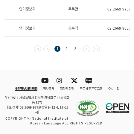
보
과
언어정보과
주무관
02-2669-9759
한
국
어
언어정보과
공무직
02-2669-9650
진
흥
과
수
첫 페이지
이전 페이지
다음 페이지
마지막 페이지
1
2
3
어
점
자
진
흥
과
Youtube
Instagram
Twitter
blog
개인정보 처리 방침
정보공개
저작권 정책
무료 배포 프로그램
오시는 길
바로 가기
문체부와 소속기관
우) 07511 서울특별시 강서구 금낭화로 154(방화
동 827)
대표 전화: 02-2669-9775(평일 9~12시, 13~18
시)
COPYRIGHT ⓒ National Institute of
Korean Language ALL RIGHTS RESERVED.