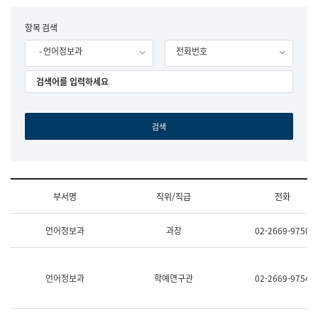
립
국
F
항목 검색
어
o
원
- 언어정보과
전화번호
r
조
m
직
도
국
어
원
원
장
기
획
연
수
부서명
직위/직급
전화
부
기
조
획
언어정보과
과장
02-2669-9750
직
운
및
영
업
과
무
공
언어정보과
학예연구관
02-2669-9754
소
공
개
언
(부
어
서
과