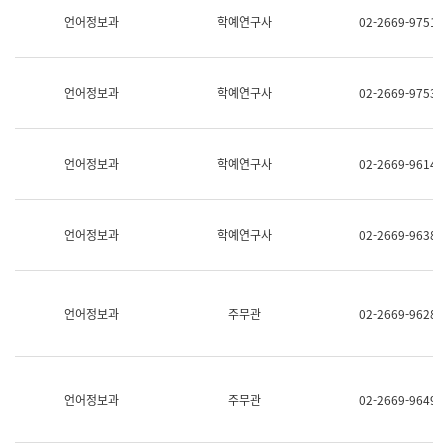
명,
교
언어정보과
학예연구사
02-2669-9751
직
육
위/
연
직
수
급,
과
언어정보과
학예연구사
02-2669-9753
전
어
화,
문
담
연
당
구
언어정보과
학예연구사
02-2669-9614
업
실
무)
어
문
연
언어정보과
학예연구사
02-2669-9638
구
과
어
문
연
언어정보과
주무관
02-2669-9628
구
과
(사
전
팀)
언어정보과
주무관
02-2669-9649
언
어
정