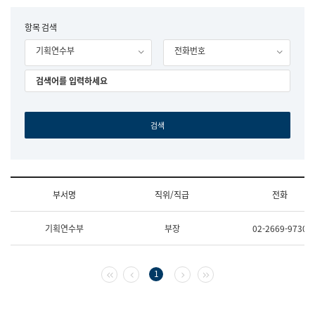
립
국
F
항목 검색
어
o
원
기획연수부
전화번호
r
조
m
직
도
국
어
원
원
장
기
획
연
수
부서명
직위/직급
전화
부
기
조
획
기획연수부
부장
02-2669-9730
직
운
및
영
업
과
무
공
첫 페이지
이전 페이지
다음 페이지
마지막 페이지
1
소
공
개
언
(부
어
서
과