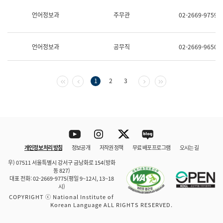
보
과
언어정보과
주무관
02-2669-9759
한
국
어
언어정보과
공무직
02-2669-9650
진
흥
과
수
첫 페이지
이전 페이지
다음 페이지
마지막 페이지
1
2
3
어
점
자
진
흥
과
Youtube
Instagram
Twitter
blog
개인정보 처리 방침
정보공개
저작권 정책
무료 배포 프로그램
오시는 길
바로 가기
문체부와 소속기관
우) 07511 서울특별시 강서구 금낭화로 154(방화
동 827)
대표 전화: 02-2669-9775(평일 9~12시, 13~18
시)
COPYRIGHT ⓒ National Institute of
Korean Language ALL RIGHTS RESERVED.