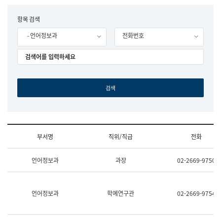
립
국
F
항목 검색
어
o
원
- 언어정보과
전화번호
r
조
m
직
도
국
어
원
원
장
기
획
연
수
부서명
직위/직급
전화
부
기
조
획
언어정보과
과장
02-2669-9750
직
운
및
영
업
과
무
공
언어정보과
학예연구관
02-2669-9754
소
공
개
언
(부
어
서
과