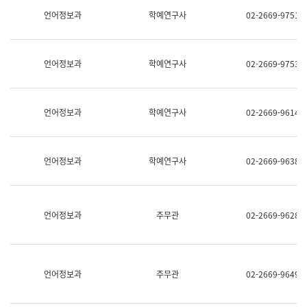
명,
교
언어정보과
학예연구사
02-2669-9751
직
육
위/
연
직
수
급,
과
언어정보과
학예연구사
02-2669-9753
전
어
화,
문
담
연
당
구
언어정보과
학예연구사
02-2669-9614
업
실
무)
어
문
연
언어정보과
학예연구사
02-2669-9638
구
과
어
문
연
언어정보과
주무관
02-2669-9628
구
과
(사
전
팀)
언어정보과
주무관
02-2669-9649
언
어
정