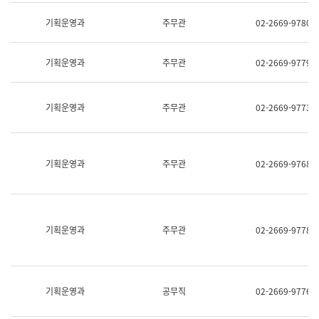
명,
교
직
기획운영과
주무관
02-2669-9780
육
위/
연
직
수
급,
과
기획운영과
주무관
02-2669-9779
전
어
화,
문
담
연
당
기획운영과
주무관
02-2669-9773
구
업
실
무)
어
문
연
기획운영과
주무관
02-2669-9768
구
과
어
문
연
구
기획운영과
주무관
02-2669-9778
과
(사
전
팀)
언
기획운영과
공무직
02-2669-9776
어
정