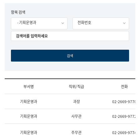
립
국
F
항목 검색
어
o
원
- 기획운영과
전화번호
r
조
m
직
도
국
어
원
원
장
기
획
연
수
부서명
직위/직급
전화
부
기
조
획
기획운영과
과장
02-2669-9770
직
운
및
영
업
과
기획운영과
사무관
02-2669-9772
무
공
소
공
개
언
기획운영과
주무관
02-2669-9774
(부
어
서
과