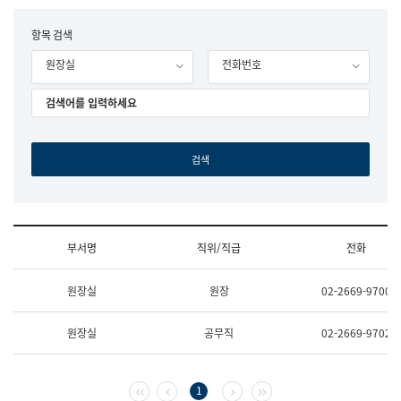
립
국
F
항목 검색
어
o
원
원장실
전화번호
r
조
m
직
도
국
어
원
원
장
기
획
연
수
부서명
직위/직급
전화
부
기
조
획
원장실
원장
02-2669-9700
직
운
및
영
업
과
원장실
공무직
02-2669-9702
무
공
소
공
개
언
(부
어
첫 페이지
이전 페이지
다음 페이지
마지막 페이지
1
서
과