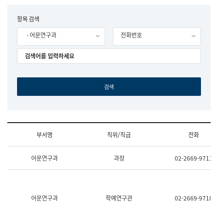
립
국
F
항목 검색
어
o
원
- 어문연구과
전화번호
r
조
m
직
도
국
어
원
원
장
기
획
연
수
부서명
직위/직급
전화
부
기
조
획
어문연구과
과장
02-2669-9711
직
운
및
영
업
과
무
공
소
공
어문연구과
학예연구관
02-2669-9718
개
언
(부
어
서
과