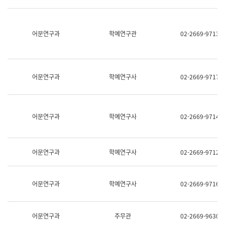
명,
교
직
육
위/
연
직
어문연구과
학예연구관
02-2669-9713
수
급,
과
전
어
화,
문
담
연
당
구
어문연구과
학예연구사
02-2669-9717
업
실
무)
어
문
연
어문연구과
학예연구사
02-2669-9714
구
과
어
문
어문연구과
학예연구사
02-2669-9712
연
구
과
(사
어문연구과
학예연구사
02-2669-9716
전
팀)
언
어
어문연구과
주무관
02-2669-9630
정