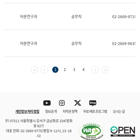
보
과
한
어문연구과
공무직
02-2669-9719
국
어
진
흥
과
어문연구과
공무직
02-2669-9635
수
어
점
자
진
첫 페이지
이전 페이지
다음 페이지
마지막 페이지
1
2
3
4
흥
과
Youtube
Instagram
Twitter
blog
개인정보 처리 방침
정보공개
저작권 정책
무료 배포 프로그램
오시는 길
바로 가기
문체부와 소속기관
우) 07511 서울특별시 강서구 금낭화로 154(방화
동 827)
대표 전화: 02-2669-9775(평일 9~12시, 13~18
시)