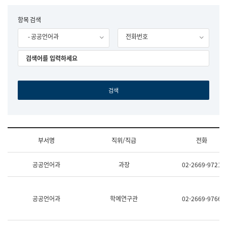
립
국
F
항목 검색
어
o
원
- 공공언어과
전화번호
r
조
m
직
도
국
어
원
원
장
기
획
연
수
부서명
직위/직급
전화
부
기
조
획
공공언어과
과장
02-2669-9721
직
운
및
영
업
과
무
공
공공언어과
학예연구관
02-2669-9766
소
공
개
언
(부
어
서
과