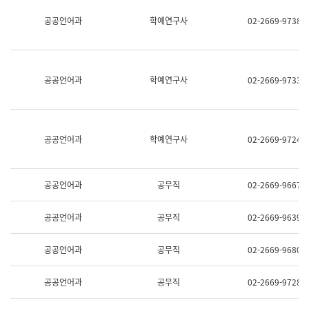
명,
교
공공언어과
학예연구사
02-2669-9738
직
육
위/
연
직
수
급,
과
전
어
공공언어과
학예연구사
02-2669-9733
화,
문
담
연
당
구
업
실
무)
어
공공언어과
학예연구사
02-2669-9724
문
연
구
과
공공언어과
공무직
02-2669-9667
어
문
연
공공언어과
공무직
02-2669-9639
구
과
(사
공공언어과
공무직
02-2669-9680
전
팀)
언
공공언어과
공무직
02-2669-9728
어
정