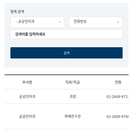
립
국
F
항목 검색
어
o
원
- 공공언어과
전화번호
r
조
m
직
도
국
어
원
원
장
기
획
연
수
부서명
직위/직급
전화
부
기
조
획
공공언어과
과장
02-2669-9721
직
운
및
영
업
과
무
공
공공언어과
학예연구관
02-2669-9766
소
공
개
언
(부
어
서
과