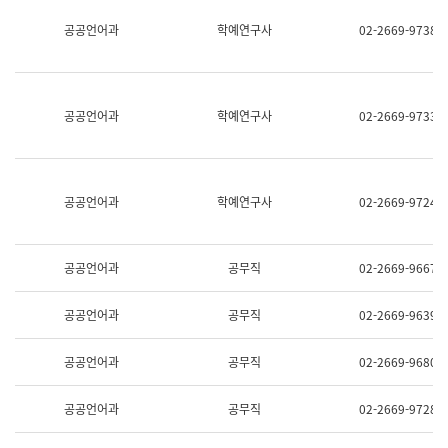
명,
교
공공언어과
학예연구사
02-2669-9738
직
육
위/
연
직
수
급,
과
전
어
공공언어과
학예연구사
02-2669-9733
화,
문
담
연
당
구
업
실
무)
어
공공언어과
학예연구사
02-2669-9724
문
연
구
과
공공언어과
공무직
02-2669-9667
어
문
연
공공언어과
공무직
02-2669-9639
구
과
(사
공공언어과
공무직
02-2669-9680
전
팀)
언
공공언어과
공무직
02-2669-9728
어
정