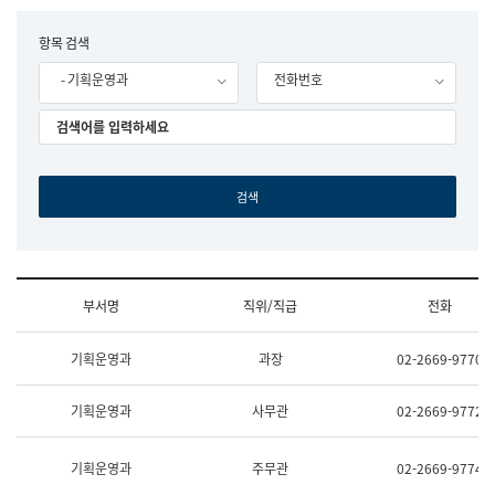
립
국
F
항목 검색
어
o
원
- 기획운영과
전화번호
r
조
m
직
도
국
어
원
원
장
기
획
연
수
부서명
직위/직급
전화
부
기
조
획
기획운영과
과장
02-2669-9770
직
운
및
영
업
과
기획운영과
사무관
02-2669-9772
무
공
소
공
개
언
기획운영과
주무관
02-2669-9774
(부
어
서
과