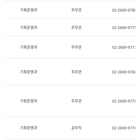
명,
교
직
기획운영과
주무관
02-2669-9780
육
위/
연
직
수
급,
과
기획운영과
주무관
02-2669-9779
전
어
화,
문
담
연
당
기획운영과
주무관
02-2669-9773
구
업
실
무)
어
문
연
기획운영과
주무관
02-2669-9768
구
과
어
문
연
구
기획운영과
주무관
02-2669-9778
과
(사
전
팀)
언
기획운영과
공무직
02-2669-9776
어
정