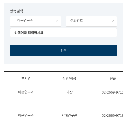
립
국
F
항목 검색
어
o
원
- 어문연구과
전화번호
r
조
m
직
도
국
어
원
원
장
기
획
연
수
부서명
직위/직급
전화
부
기
조
획
어문연구과
과장
02-2669-9711
직
운
및
영
업
과
무
공
소
공
어문연구과
학예연구관
02-2669-9718
개
언
(부
어
서
과