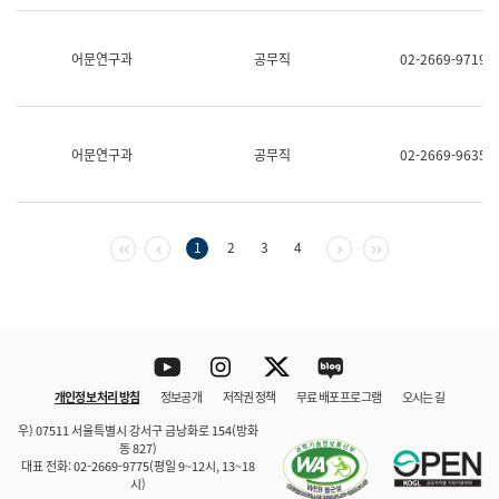
보
과
한
어문연구과
공무직
02-2669-9719
국
어
진
흥
과
어문연구과
공무직
02-2669-9635
수
어
점
자
진
첫 페이지
이전 페이지
다음 페이지
마지막 페이지
1
2
3
4
흥
과
Youtube
Instagram
Twitter
blog
개인정보 처리 방침
정보공개
저작권 정책
무료 배포 프로그램
오시는 길
바로 가기
문체부와 소속기관
우) 07511 서울특별시 강서구 금낭화로 154(방화
동 827)
대표 전화: 02-2669-9775(평일 9~12시, 13~18
시)