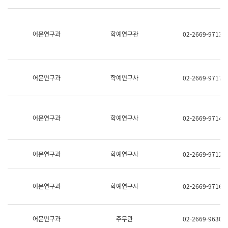
명,
교
직
육
위/
연
직
어문연구과
학예연구관
02-2669-9713
수
급,
과
전
어
화,
문
담
연
당
구
어문연구과
학예연구사
02-2669-9717
업
실
무)
어
문
연
어문연구과
학예연구사
02-2669-9714
구
과
어
문
어문연구과
학예연구사
02-2669-9712
연
구
과
(사
어문연구과
학예연구사
02-2669-9716
전
팀)
언
어
어문연구과
주무관
02-2669-9630
정