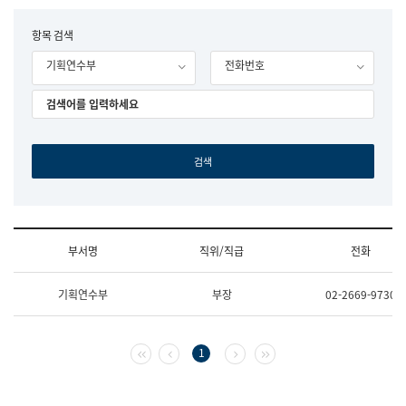
립
국
F
항목 검색
어
o
원
기획연수부
전화번호
r
조
m
직
도
국
어
원
원
장
기
획
연
수
부서명
직위/직급
전화
부
기
조
획
기획연수부
부장
02-2669-9730
직
운
및
영
업
과
무
공
첫 페이지
이전 페이지
다음 페이지
마지막 페이지
1
소
공
개
언
(부
어
서
과