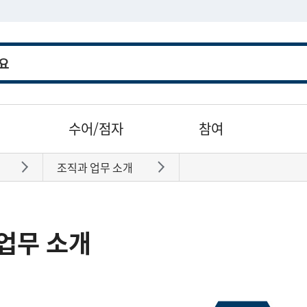
수어/점자
참여
조직과 업무 소개
바로가기
바로가기
업무 소개