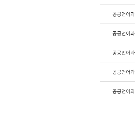
실
어
공공언어과
문
연
구
공공언어과
과
어
문
공공언어과
연
구
공공언어과
과
(사
전
공공언어과
팀)
언
어
정
보
과