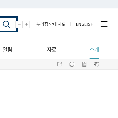
누리집 안내 지도
ENGLISH
전체 
축소
확대
알림
자료
소개
주소 복사
프린트
점자파일 내려받기
점자뷰어 보