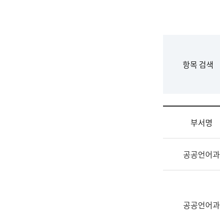
국
립
국
어
원
F
항목 검색
조
o
직
r
도
m
국
어
부서명
원
원
조
장
공공언어과
직
기
및
획
업
연
무
수
소
공공언어과
부
개
기