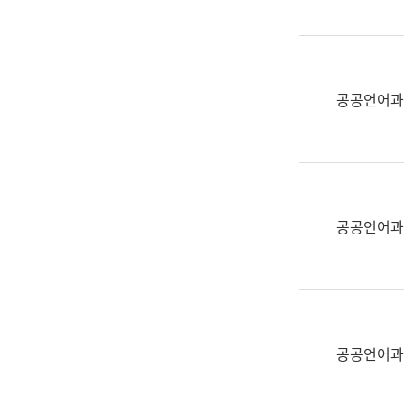
(부
획
서
운
명,
영
직
과
위/
공공언어과
공
직
공
급,
언
전
어
화,
과
담
교
공공언어과
당
육
업
연
무)
수
과
어
문
공공언어과
연
구