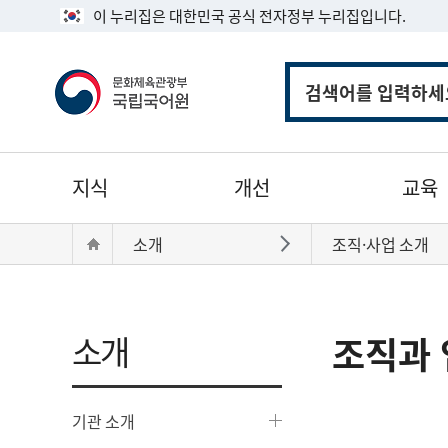
이 누리집은 대한민국 공식 전자정부 누리집입니다.
통
합
검
색
주
지식
개선
교육
메
뉴
현
Home
소개
조직·사업 소개
바로가기
재
위
치:
소개
조직과 
기관 소개