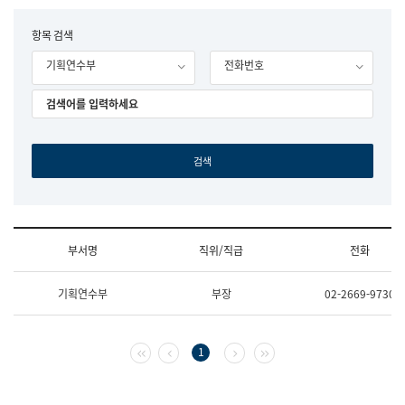
립
국
F
항목 검색
어
o
원
기획연수부
전화번호
r
조
m
직
도
국
어
원
원
장
기
획
연
수
부서명
직위/직급
전화
부
기
조
획
기획연수부
부장
02-2669-9730
직
운
및
영
업
과
무
공
첫 페이지
이전 페이지
다음 페이지
마지막 페이지
1
소
공
개
언
(부
어
서
과