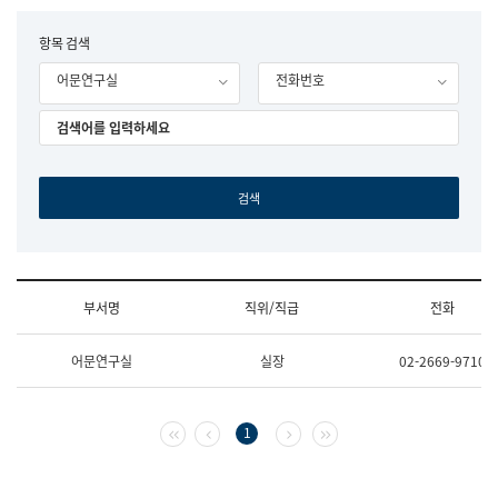
립
국
F
항목 검색
어
o
원
어문연구실
전화번호
r
조
m
직
도
국
어
원
원
장
기
획
연
수
부서명
직위/직급
전화
부
기
조
획
어문연구실
실장
02-2669-9710
직
운
및
영
업
과
무
공
첫 페이지
이전 페이지
다음 페이지
마지막 페이지
1
소
공
개
언
(부
어
서
과