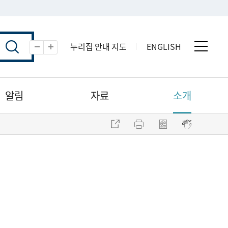
누리집 안내 지도
ENGLISH
전체 
축소
확대
알림
자료
소개
주소 복사
프린트
점자파일 내려받기
점자뷰어 보