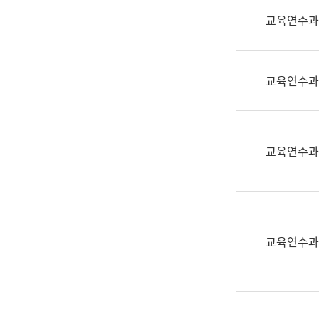
실
교육연수과
어
문
연
구
교육연수과
과
어
문
연
교육연수과
구
과
(사
전
팀)
교육연수과
언
어
정
보
과