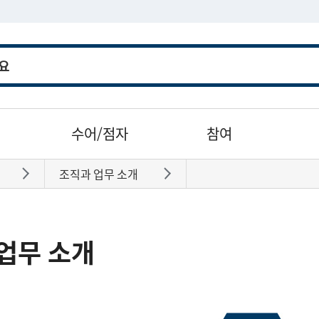
수어/점자
참여
조직과 업무 소개
바로가기
바로가기
업무 소개