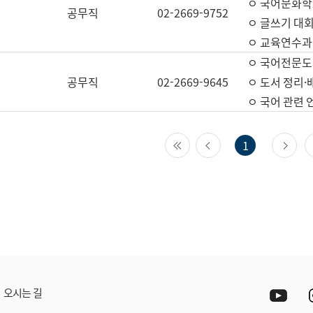
ㅇ 국어문화학
공무직
02-2669-9752
ㅇ 글쓰기 대회
ㅇ 교육연수과
ㅇ 국어전문도
공무직
02-2669-9645
ㅇ 도서 정리·
ㅇ 국어 관련
첫 페이지
이전 페이지
다
1
Yout
오시는 길