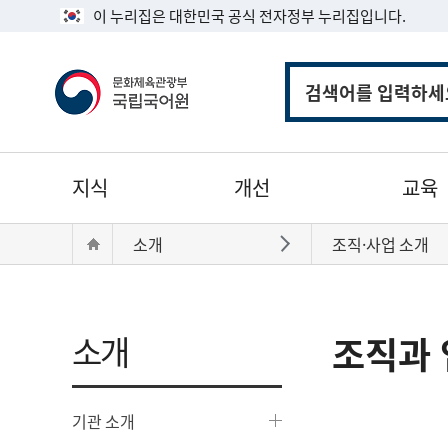
이 누리집은 대한민국 공식 전자정부 누리집입니다.
통
합
검
색
주
지식
개선
교육
메
뉴
현
Home
소개
조직·사업 소개
바로가기
재
위
치:
소개
조직과 
기관 소개