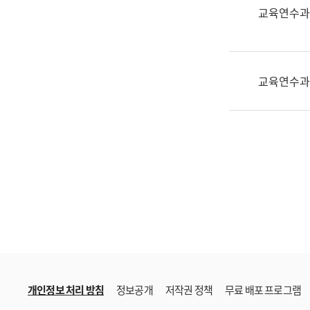
한
교육연수과
국
어
진
흥
교육연수과
과
수
어
점
자
진
흥
과
개인정보 처리 방침
정보공개
저작권 정책
무료 배포 프로그램