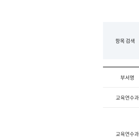
국
립
국
어
원
F
항목 검색
조
o
직
r
도
m
국
어
부서명
원
원
조
장
교육연수과
직
기
및
획
업
연
무
수
소
부
교육연수과
개
기