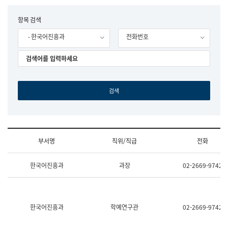
립
국
F
항목 검색
어
o
원
- 한국어진흥과
전화번호
r
조
m
직
도
국
어
원
원
장
기
획
연
수
부서명
직위/직급
전화
부
기
조
획
한국어진흥과
과장
02-2669-9742
직
운
및
영
업
과
무
공
소
공
한국어진흥과
학예연구관
02-2669-9742
개
언
(부
어
서
과