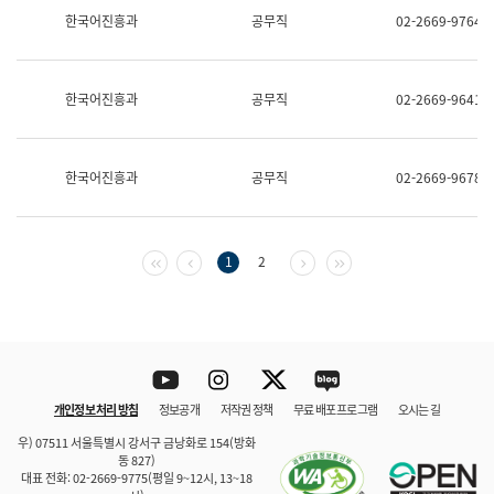
보
한국어진흥과
공무직
02-2669-9764
과
한
국
어
한국어진흥과
공무직
02-2669-9641
진
흥
과
수
한국어진흥과
공무직
02-2669-9678
어
점
자
진
흥
첫 페이지
이전 페이지
다음 페이지
마지막 페이지
1
2
과
Youtube
Instagram
Twitter
blog
개인정보 처리 방침
정보공개
저작권 정책
무료 배포 프로그램
오시는 길
바로 가기
문체부와 소속기관
우) 07511 서울특별시 강서구 금낭화로 154(방화
동 827)
대표 전화: 02-2669-9775(평일 9~12시, 13~18