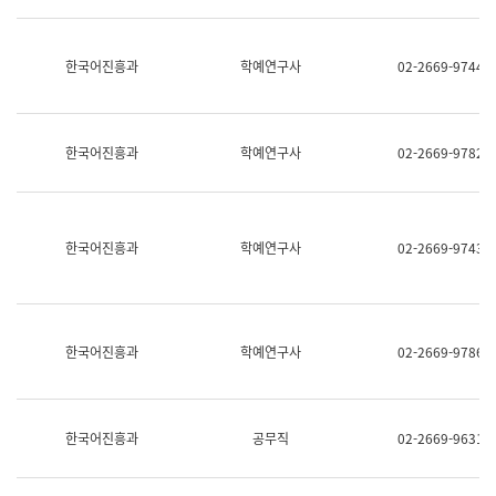
명,
교
직
육
위/
연
한국어진흥과
학예연구사
02-2669-9744
직
수
급,
과
전
어
화,
문
담
연
한국어진흥과
학예연구사
02-2669-9782
당
구
업
실
무)
어
문
연
한국어진흥과
학예연구사
02-2669-9743
구
과
어
문
연
한국어진흥과
학예연구사
02-2669-9786
구
과
(사
전
팀)
한국어진흥과
공무직
02-2669-9631
언
어
정